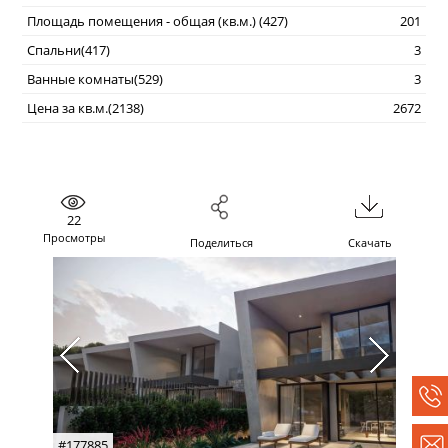
Площадь помещения - общая (кв.м.) (427)
201
Спальни(417)
3
Ванные комнаты(529)
3
Цена за кв.м.(2138)
2672
22
Просмотры
Поделиться
Скачать
#177885