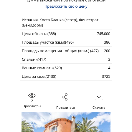
сумма взноса 40% при покупке с ипотекой
Предложить свою цену
Испания, Коста Бланка (север), Финестрат
(Бенидорм)
Цена объекта(388)
745,000
Площадь участка (кв.м)(496)
386
Площадь помещения - общая (кв.м.) (427)
200
Спальни(417)
3
Ванные комнаты(529)
4
Цена за кв.м.(2138)
3725
2
Просмотры
Поделиться
Скачать