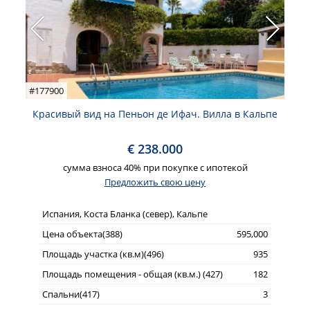
#177900
Красивый вид на Пеньон де Ифач. Вилла в Кальпе
€ 238.000
сумма взноса 40% при покупке с ипотекой
Предложить свою цену
Испания, Коста Бланка (север), Кальпе
Цена объекта(388)
595,000
Площадь участка (кв.м)(496)
935
Площадь помещения - общая (кв.м.) (427)
182
Спальни(417)
3