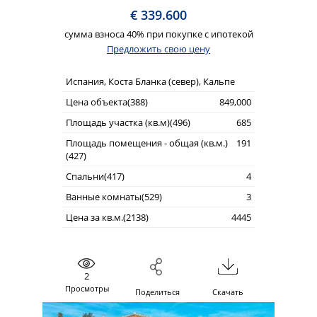
€ 339.600
сумма взноса 40% при покупке с ипотекой
Предложить свою цену
Испания, Коста Бланка (север), Кальпе
Цена объекта(388)
849,000
Площадь участка (кв.м)(496)
685
Площадь помещения - общая (кв.м.)
191
(427)
Спальни(417)
4
Ванные комнаты(529)
3
Цена за кв.м.(2138)
4445
2
Просмотры
Поделиться
Скачать