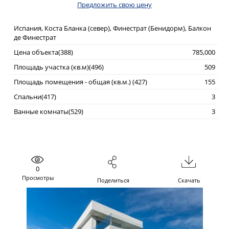
Предложить свою цену
Испания, Коста Бланка (север), Финестрат (Бенидорм), Балкон
де Финестрат
Цена объекта(388)
785,000
Площадь участка (кв.м)(496)
509
Площадь помещения - общая (кв.м.) (427)
155
Спальни(417)
3
Ванные комнаты(529)
3
0
Просмотры
Поделиться
Скачать