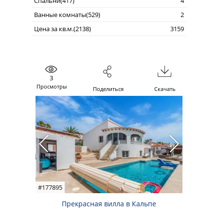
Спальни(417)
4
Ванные комнаты(529)
2
Цена за кв.м.(2138)
3159
3
Просмотры
Поделиться
Скачать
#177895
Прекрасная вилла в Кальпе