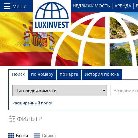
НЕДВИЖИМОСТЬ
АРЕНДА
Меню
Поиск
по номеру
по карте
История поиска
Расширенный поиск
ФИЛЬТР
Блоки
Список