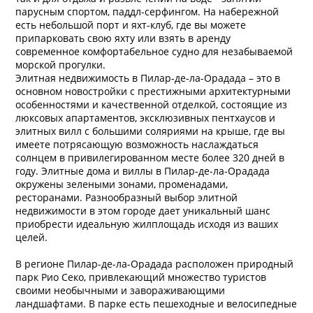
парусным спортом, паддл-серфингом. На набережной
есть небольшой порт и яхт-клуб, где вы можете
припарковать свою яхту или взять в аренду
современное комфортабельное судно для незабываемой
морской прогулки.
Элитная недвижимость в Пилар-де-ла-Орадада – это в
основном новостройки с престижными архитектурными
особенностями и качественной отделкой, состоящие из
люксовых апартаментов, эксклюзивных пентхаусов и
элитных вилл с большими соляриями на крыше, где вы
имеете потрясающую возможность наслаждаться
солнцем в привилегированном месте более 320 дней в
году. Элитные дома и виллы в Пилар-де-ла-Орадада
окружены зелеными зонами, променадами,
ресторанами. Разнообразный выбор элитной
недвижимости в этом городе дает уникальный шанс
приобрести идеальную жилплощадь исходя из ваших
целей.
В регионе Пилар-де-ла-Орадада расположен природный
парк Рио Секо, привлекающий множество туристов
своими необычными и завораживающими
ландшафтами. В парке есть пешеходные и велосипедные