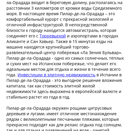
ла-Орадада входит в береговую долину, располагаясь на
расстоянии 3 километров от кромки воды Средиземного
моря. В настоящее время Пилар-де-ла-Орадада – это
комфортабельный курорт с прекрасной экологией и
отличной инфраструктурой. В непосредственной
близости к городу находится автомагистраль, которая
соединяет его с
Торревьехой
и аэропортами в городах
Аликанте и Сан Хавьер. Также в 15 минутах езды на
машине находятся крупнейший торгово-
развлекательный центр побережья «Ла Зения Бульвар».
Пилар-де-ла-Орадада - одно из самых солнечных, тёплых
и сухих мест на Испанском побережье, что делает его
идеальным местом для отдыха и жизни в течение всего
года.
Инвестиции в элитную недвижимость
в Испании в
Пилар-де-ла-Орадада - это выгодное решение вложения
капитала, так как стоимость элитной жилой
недвижимости здесь выражена в европейской валюте и
стабильно растет из года в год.
Пилар-де-ла-Орадада окружен рощами цитрусовых
деревьев и лугами, имеет отличное местонахождение
рядом с великолепными песчаными пляжами, которые
прекрасно подходят как для релакс отдыха под солнцем,
так и для отдыха и развлечений на воде - занятий