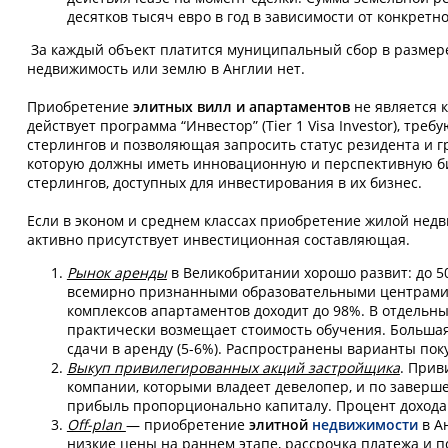
десятков тысяч евро в год в зависимости от конкретно
За каждый объект платится муниципальный сбор в размере 1
недвижимость или землю в Англии нет.
Приобретение
элитных вилл и апартаментов
не является 
действует программа “Инвестор” (Tier 1 Visa Investor), тр
стерлингов и позволяющая запросить статус резидента и г
которую должны иметь инновационную и перспективную биз
стерлингов, доступных для инвестирования в их бизнес.
Если в эконом и среднем классах приобретение жилой недв
активно присутствует инвестиционная составляющая.
Рынок аренды
в Великобритании хорошо развит: до 5
всемирно признанными образовательными центрами, 
комплексов апартаментов доходит до 98%. В отдельны
практически возмещает стоимость обучения. Больша
сдачи в аренду (5-6%). Распространены варианты по
Выкуп привилегированных акций застройщика
. При
компании, которыми владеет девелопер, и по заверш
прибыль пропорционально капиталу. Процент дохода 
Off-plan
— приобретение
элитной
недвижимости
в А
низкие цены на раннем этапе, рассрочка платежа и 