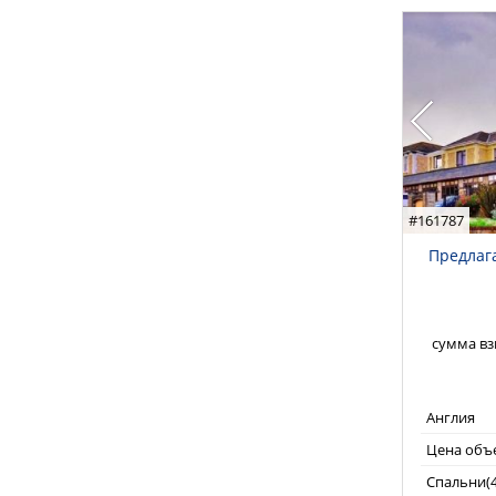
#161787
Предлаг
сумма вз
Англия
Цена объе
Спальни(4