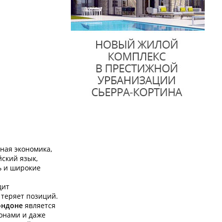
ьная экономика,
ский язык,
ь и широкие
дит
 теряет позиций.
ондоне
является
йонами и даже