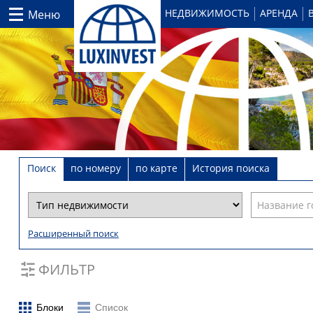
НЕДВИЖИМОСТЬ
АРЕНДА
Меню
Поиск
по номеру
по карте
История поиска
Расширенный поиск
ФИЛЬТР
Блоки
Список