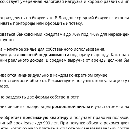
особствует умеренная налоговая нагрузка и хорошо развитый и
л разделять по бюджетам. В Лондоне средний бюджет составляе
ривать пригороды или оформить ипотеку.
ваться банковскими кредитами до 70% под 4-6% для нерезиден
 группы:
та – элитное жилье для собственного использования.
едит для
люксовой недвижимости
под сдачу в аренду. Как прав
нки реального дохода. В среднем выручка от аренды должна бы
иваются индивидуально в каждом конкретном случае.
 от стоимости объекта. Рекомендуем получить консультацию у
раво.
сно разделять две формы собственности:
нник является владельцем
роскошной виллы
и участка земли н
приобретает
престижную квартиру
и получает право на пользов
чный срок lease - до 999 лет. При покупке объекта рекомендуе
енты, которую надо платить абсолютному землевладельцу состав