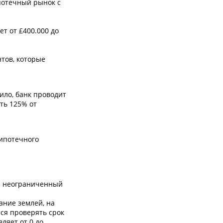
потечный рынок с
т от £400.000 до
тов, которые
ило, банк проводит
ть 125% от
 ипотечного
а неограниченный
ание землей, на
тся проверять срок
ляет от 0 до