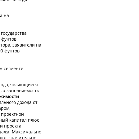
а на
 государства
в фунтов
тора, заявители на
00 фунтов
м сегменте
рода, являющиеся
 а заполняемость
ижимости
льного дохода от
ором.
 проектной
нный капитал плюс
и проекта.
дажа. Максимально
ляют значительно