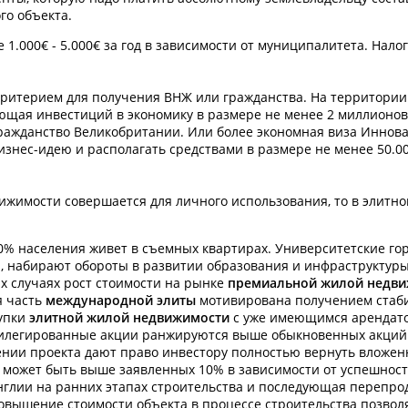
го объекта.
.000€ - 5.000€ за год в зависимости от муниципалитета. Налог
критерием для получения ВНЖ или гражданства. На территории
ебующая инвестиций в экономику в размере не менее 2 миллионо
ражданство Великобритании. Или более экономная виза Иннова
нес-идею и располагать средствами в размере не менее 50.0
ижимости совершается для личного использования, то в элитно
0% населения живет в съемных квартирах. Университетские го
набирают обороты в развитии образования и инфраструктуры,
х случаях рост стоимости на рынке
премиальной жилой недв
я часть
международной элиты
мотивирована получением стаби
купки
элитной жилой недвижимости
с уже имеющимся арендат
вилегированные акции ранжируются выше обыкновенных акций
ении проекта дают право инвестору полностью вернуть вложе
может быть выше заявленных 10% в зависимости от успешност
нглии на ранних этапах строительства и последующая перепро
повышение стоимости объекта в процессе строительства позво