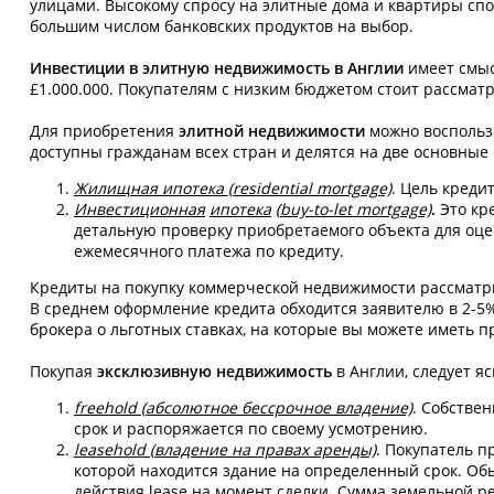
улицами. Высокому спросу на элитные дома и квартиры сп
большим числом банковских продуктов на выбор.
Инвестиции в элитную недвижимость в Англии
имеет смыс
£1.000.000. Покупателям с низким бюджетом стоит рассмат
Для приобретения
элитной недвижимости
можно воспользо
доступны гражданам всех стран и делятся на две основные
Жилищная ипотека (residential mortgage)
. Цель креди
Инвестиционная
ипотека
(buy-to-let mortgage)
.
Это кр
детальную проверку приобретаемого объекта для оце
ежемесячного платежа по кредиту.
Кредиты на покупку коммерческой недвижимости рассматр
В среднем оформление кредита обходится заявителю в 2-5%
брокера о льготных ставках, на которые вы можете иметь п
Покупая
эксклюзивную недвижимость
в Англии, следует я
freehold (абсолютное бессрочное владение)
. Собстве
срок и распоряжается по своему усмотрению.
leasehold (владение на правах аренды)
. Покупатель 
которой находится здание на определенный срок. Обы
действия lease на момент сделки. Сумма земельной р