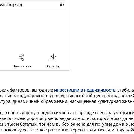
омнаты(529)
43
Поделиться
Скачать
льких факторов:
выгодные
инвестиции в недвижимость
, стабил
ование международного уровня, финансовый центр мира, англий
ктура, динамичный образ жизни, насыщенная культурная жизн
ь
, в очень дорогую недвижимость, то прежде всего на ум прихо
 здесь самый дорогой рынок недвижимости, который никогда не
менитых и богатых, причем выбор района для покупки
дома в Л
 поскольку есть четкое различие в уровне элитности между ра