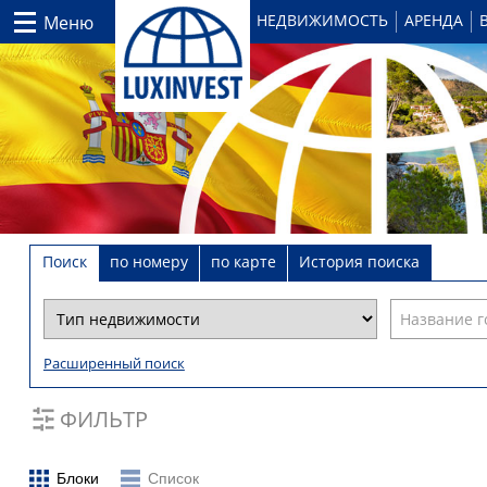
НЕДВИЖИМОСТЬ
АРЕНДА
Меню
Поиск
по номеру
по карте
История поиска
Расширенный поиск
ФИЛЬТР
Блоки
Список