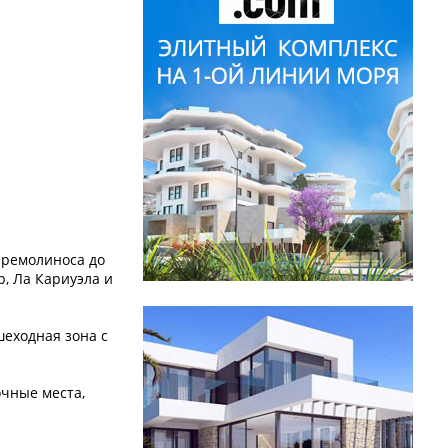
рремолиноса до
р, Ла Кариуэла и
шеходная зона с
очные места,