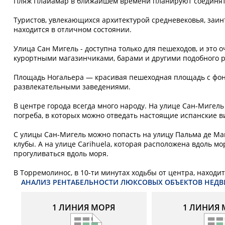
Пляж Плайамар в ближайшем времени планируют соединять
Туристов, увлекающихся архитектурой средневековья, заин
находится в отличном состоянии.
Улица Сан Мигель - доступна только для пешеходов, и это о
курортными магазинчиками, барами и другими подобного р
Площадь Ногальера — красивая пешеходная площадь с ф
развлекательными заведениями.
В центре города всегда много народу. На улице Сан-Мигел
погреба, в которых можно отведать настоящие испанские в
С улицы Сан-Мигель можно попасть на улицу Пальма де Ма
клубы. А на улице Carihuela, которая расположена вдоль 
прогуливаться вдоль моря.
В Торремолинос, в 10-ти минутах ходьбы от центра, наход
АНАЛИЗ РЕНТАБЕЛЬНОСТИ ЛЮКСОВЫХ ОБЪЕКТОВ НЕД
1 ЛИНИЯ МОРЯ
1 ЛИНИЯ 