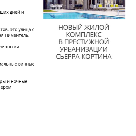
аших дней и
тов. Это улица с
ня Пиментель.
зличными
ециальные винные
ары и ночные
чером