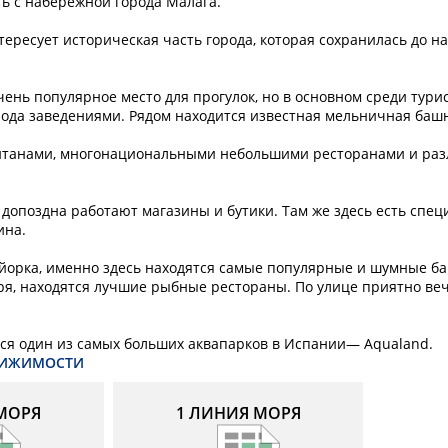
 с набережной города Малага.
тересует историческая часть города, которая сохранилась до н
чень популярное место для прогулок, но в основном среди турис
ода заведениями. Рядом находится известная мельничная баш
онтанами, многонациональными небольшими ресторанами и ра
ь допоздна работают магазины и бутики. Там же здесь есть сп
ина.
йорка, именно здесь находятся самые популярные и шумные б
моря, находятся лучшие рыбные рестораны. По улице приятно ве
ится один из самых больших аквапарков в Испании— Aqualand.
ВИЖИМОСТИ
МОРЯ
1 ЛИНИЯ МОРЯ