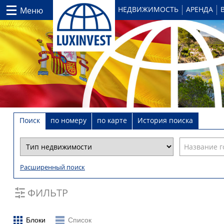
НЕДВИЖИМОСТЬ
АРЕНДА
Меню
Поиск
по номеру
по карте
История поиска
Расширенный поиск
ФИЛЬТР
Блоки
Список