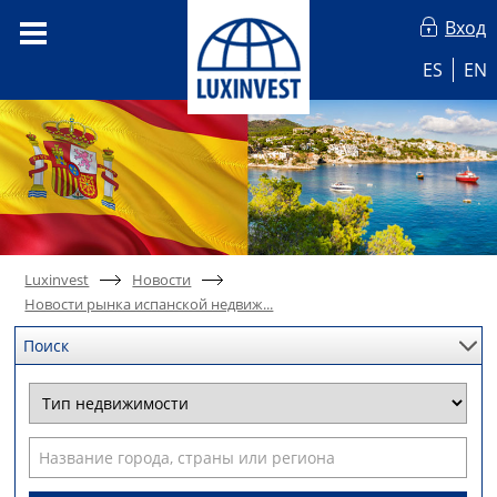
Вход
ES
EN
Luxinvest
Новости
Новости рынка испанской недвиж...
Поиск