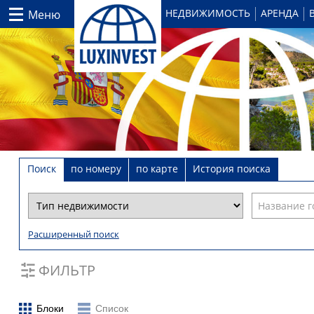
НЕДВИЖИМОСТЬ
АРЕНДА
Меню
Поиск
по номеру
по карте
История поиска
Расширенный поиск
ФИЛЬТР
Блоки
Список