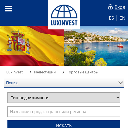
Вход
ES
EN
Luxinvest
Инвестиции
Торговые центры
Поиск
ИСКАТЬ