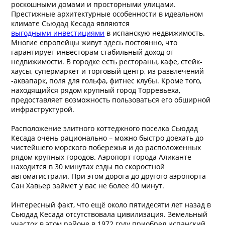
роскошными домами и просторными улицами.
Престижные архитектурные особенности в идеальном
климате Сьюдад Кесада являются
выгодными инвестициями
в испанскую недвижимость.
Многие европейцы живут здесь постоянно, что
гарантирует инвесторам стабильный доход от
недвижимости. В городке есть рестораны, кафе, стейк-
хаусы, супермаркет и торговый центр, из развлечений
-аквапарк, поля для гольфа, фитнес клубы. Кроме того,
находящийся рядом крупный город Торревьеха,
предоставляет возможность пользоваться его обширной
инфраструктурой.
Расположение элитного коттеджного поселка Сьюдад
Кесада очень рационально – можно быстро доехать до
чистейшего морского побережья и до расположенных
рядом крупных городов. Аэропорт города Аликанте
находится в 30 минутах езды по скоростной
автомагистрали. При этом дорога до другого аэропорта
Сан Хавьер займет у вас не более 40 минут.
Интересный факт, что ещё около пятидесяти лет назад в
Сьюдад Кесада отсутствовала цивилизация. Земельный
участок в этом районе в 1972 году приобрел испанский