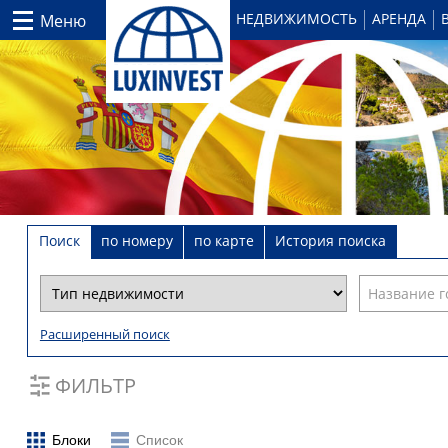
НЕДВИЖИМОСТЬ
АРЕНДА
Меню
Поиск
по номеру
по карте
История поиска
Расширенный поиск
ФИЛЬТР
Блоки
Список