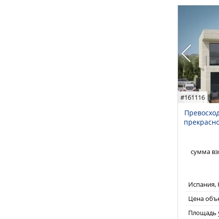
#161116
Превосход
прекрасно
сумма вз
Испания, 
Цена объе
Площадь у