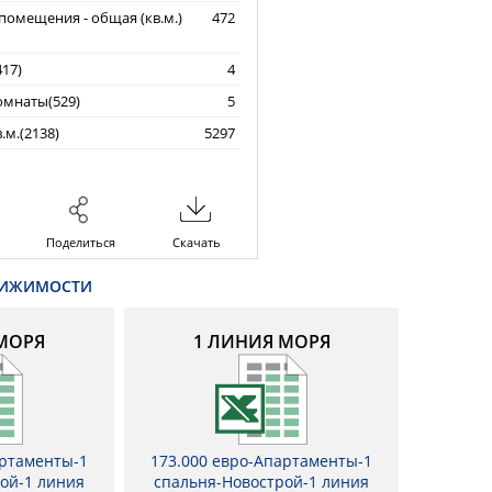
омещения - общая (кв.м.)
472
17)
4
омнаты(529)
5
.м.(2138)
5297
Поделиться
Скачать
ВИЖИМОСТИ
МОРЯ
1 ЛИНИЯ МОРЯ
артаменты-1
173.000 евро-Апартаменты-1
ой-1 линия
спальня-Новострой-1 линия