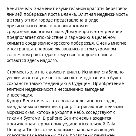
Бенитачель знаменит изумительной красоты береговой
линией побережья Коста Бланка. Элитная недвижимость
в этом уютном городе представлена в виде
оригинальных вилл в мавританском и
средиземноморском стиле. Дом у моря в этом регионе
предполагает спокойствие и гармонию в целебном
климате средиземноморского побережья. Очень многие
иностранцы, впервые оказавшись в этом укромном
солнечном раю, отдают ему свое предпочтение и
остаются здесь надолго.
Стоимость элитных домов и вилл в Испании стабильно
увеличивается уже несколько лет, и однозначно будет
сохранять такую тенденцию в будущем. Приобретение
элитной недвижимости несомненно выгодная
инвестиция.
Курорт Бенитачель - это зона апельсиновых садов,
миндальных и оливковых рощ. Потрясающие пейзажи
морских скал, которые уходят в небо, соседствуют с
тихими бухтами. В районе Бенитачель находится
протяженная территория уединенных пляжей Cala
Llebeig и Tiestos, отличающихся завораживающей
красотой как наземных, так и подводных пейзажей.