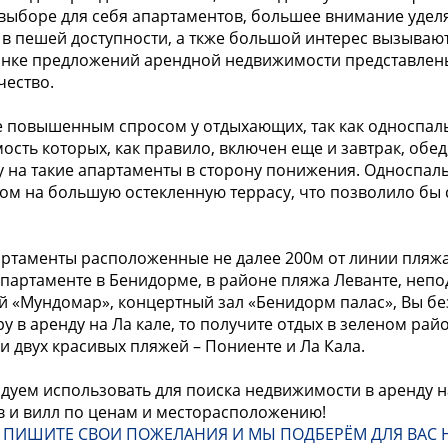
и выборе для себя апартаментов, большее внимание уде
о в пешей доступности, а ткже большой интерес вызыв
 рынке предложений арендной недвижимости представлен
чество.
е повышенным спросом у отдыхающих, так как односпа
ть которых, как правило, включен еще и завтрак, обед, 
у на такие апартаменты в сторону понижения. Односпал
дом на большую остекленную террасу, что позволило бы
артаменты расположенные не далее 200м от линии пляжа
партаменте в Бенидорме, в районе пляжа Леванте, непод
ий «Мундомар», концертный зал «Бенидорм палас», Вы б
у в аренду на Ла кале, то получите отдых в зеленом райо
и двух красивых пляжей – Пониенте и Ла Кала.
дуем использовать для поиска недвижимости в аренду наш
в и вилл по ценам и месторасположению!
И ПИШИТЕ СВОИ ПОЖЕЛАНИЯ И МЫ ПОДБЕРЁМ ДЛЯ ВАС