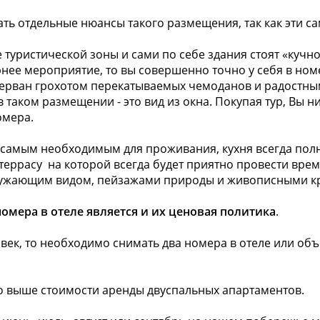
ать отдельные нюансы такого размещения, так как эти 
 туристической зоны и сами по себе здания стоят «кучно»
рнее мероприятие, то вы совершенно точно у себя в но
прерван грохотом перекатываемых чемоданов и радостн
таком размещении - это вид из окна. Покупая тур, Вы ни
омера.
самым необходимым для проживания, кухня всегда пол
еррасу на которой всегда будет приятно провести врем
кружающим видом, пейзажами природы и живописными кр
омера в отеле является и их ценовая политика
.
овек, то необходимо снимать два номера в отеле или об
до выше стоимости аренды двуспальных апартаментов.