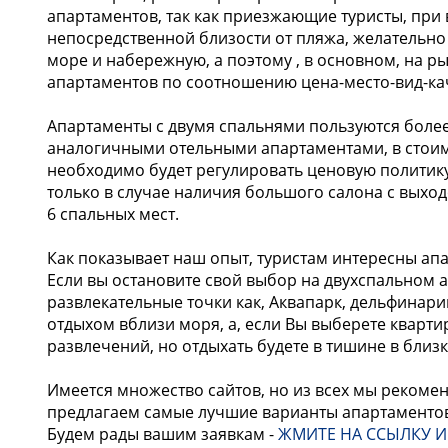
апартаментов, так как приезжающие туристы, пр
непосредственной близости от пляжа, желательн
море и набережную, а поэтому , в основном, на
апартаментов по соотношению цена-место-вид-ка
Апартаменты с двумя спальнями пользуются боле
аналогичными отельными апартаментами, в стоимос
необходимо будет регулировать ценовую политик
только в случае наличия большого салона с выхо
6 спальных мест.
Как показывает наш опыт, туристам интересны ап
Если вы остановите свой выбор на двухспальном а
развлекательные точки как, Аквапарк, дельфинар
отдыхом вблизи моря, а, если Вы выберете квартир
развлечений, но отдыхать будете в тишине в близк
Имеется множество сайтов, но из всех мы рекомен
предлагаем самые лучшие варианты апартаменто
Будем рады вашим заявкам -
ЖМИТЕ НА ССЫЛКУ 