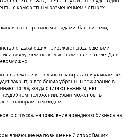
т стоить от 80 до 120 € в сутки - это будет один
таменты, с комфортным размещением четырех
комплексах с красивыми видами, бассейнами,
инство отдыхающих приезжают сюда с детьми,
 или виллу, чем несколько номеров в отеле. Да и
 невозможно.
н по времени к отельным завтракам и ужинам, те,
будет закрыт, а все блюда убраны. Проживание в
инают тогда, когда считают нужным, нет
 в неудобном положении. Ужин может быть
ррасе с панорамным видом!
своего отпуска, направление арендного бизнеса на
кторы влияющие на повышенный спрос Ваших