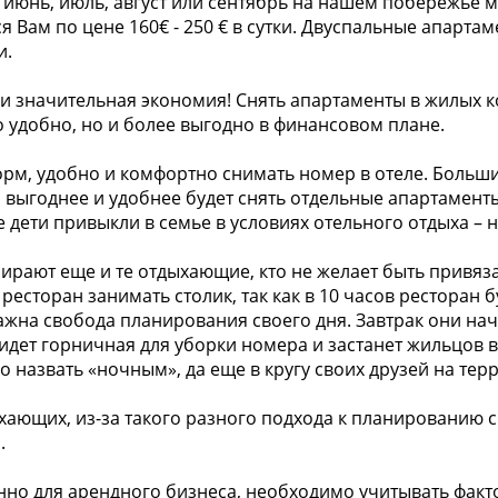
июнь, июль, август или сентябрь на нашем побережье може
ся Вам по цене 160€ - 250 € в сутки. Двуспальные апар
и.
е и значительная экономия! Снять апартаменты в жилых 
 удобно, но и более выгодно в финансовом плане.
рм, удобно и комфортно снимать номер в отеле. Больш
 выгоднее и удобнее будет снять отдельные апартаменты
 дети привыкли в семье в условиях отельного отдыха –
рают еще и те отдыхающие, кто не желает быть привяза
 ресторан занимать столик, так как в 10 часов ресторан 
ажна свобода планирования своего дня. Завтрак они нач
ридет горничная для уборки номера и застанет жильцов
о назвать «ночным», да еще в кругу своих друзей на те
ыхающих, из-за такого разного подхода к планированию 
.
нно для арендного бизнеса, необходимо учитывать фа