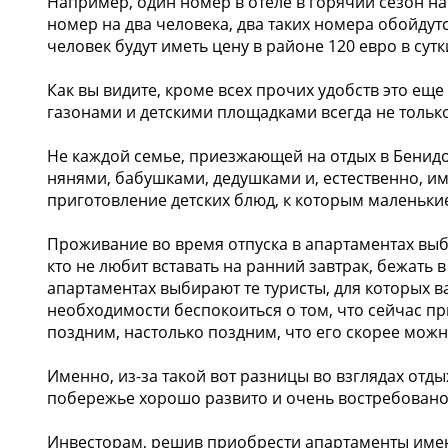
Например, один номер в отеле в горячий сезон на 
номер на два человека, два таких номера обойдут
человек будут иметь цену в районе 120 евро в сутк
Как вы видите, кроме всех прочих удобств это ещ
газонами и детскими площадками всегда не только
Не каждой семье, приезжающей на отдых в Бенидо
нянями, бабушками, дедушками и, естественно, им
приготовление детских блюд, к которым маленькие
Проживание во время отпуска в апартаментах выби
кто не любит вставать на ранний завтрак, бежать в
апартаментах выбирают те туристы, для которых в
необходимости беспокоиться о том, что сейчас п
поздним, настолько поздним, что его скорее можн
Именно, из-за такой вот разницы во взглядах отд
побережье хорошо развито и очень востребовано
Инвесторам, решив приобрести апартаменты име