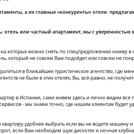
ртаменты, а их главные «конкуренты» отели предлага
: отель или частный апартамент, мы с уверенностью мо
 на которых можно снять по спецпредложению номер в от
тель, который не совсем Вам подойдет или совсем не пон
обратиться в ближайшее туристическое агентство, где м
ентств не были в этих отелях, Вы, всё-равно, не получи
вартир в Испании, сами живем здесь и лично видим все
сервисов - мы знаем точно, где нашим клиентам будет уд
квартиру удобнее выбрать если вы не водите машину и н
орот, если Вам необходим шум дискотек и ночная клубна