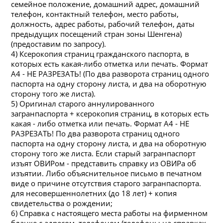
семейное положение, домашний адрес, домашний
телефон, контактный телефон, место работы,
должность, адрес работы, рабочий телефон, даты
предыдущих посещений стран зоны Шенге
на
)
(предоставим по запросу).
4) Ксерокопия страниц гражданского паспорта, в
которых есть какая-либо отметка или печать. Формат
А4 - НЕ РАЗРЕЗАТЬ! (По два разворота страниц одного
паспорта
на
одну сторону листа, и два
на
оборотную
сторону того же листа).
5) Ориги
на
л старого аннулированного
загранпаспорта + ксерокопия страниц, в которых есть
какая - либо отметка или печать. Формат А4 - НЕ
РАЗРЕЗАТЬ! По два разворота страниц одного
паспорта
на
одну сторону листа, и два
на
оборотную
сторону того же листа. Если старый загранпаспорт
изъят ОВИРом - представить справку из ОВИРа об
изъятии. Либо объяснительное письмо в печатном
виде о причине отсутствия старого загранпаспорта.
для несовершеннолетних (до 18 лет) + копия
свидетельства о рождении;
6) Справка с настоящего места работы
на
фирменном