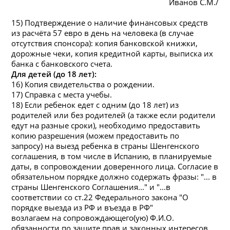
Иванов С.М./
15) Подтверждение о
на
личие фи
на
нсовых средств
из расчёта 57 евро в день
на
человека (в случае
отсутствия спонсора): копия банковской книжки,
дорожные чеки, копия кредитной карты, выписка их
банка с банковского счета.
Для детей (до 18 лет):
16) Копия свидетельства о рождении.
17) Справка с места учебы.
18) Если ребенок едет с одним (до 18 лет) из
родителей или без родителей (а также если родители
едут
на
разные сроки), необходимо предоставить
копию разрешения (можем предоставить по
запросу)
на
выезд ребенка в страны Шенгенского
соглашения, в том числе в Испанию, в планируемые
даты, в сопровождении доверенного лица. Согласие в
обязательном порядке должно содержать фразы: "... в
страны Шенгенского Соглашения..." и "...в
соответствии со ст.22 Федерального зако
на
"О
порядке выезда из РФ и въезда в РФ"
возлагаем
на
сопровождающего(ую) Ф.И.О.
обязанности по защите прав и законных интересов