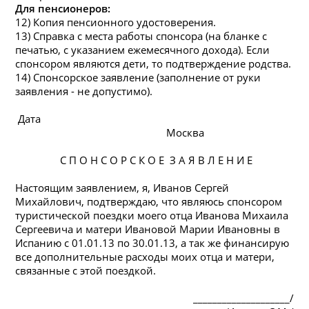
Для пенсионеров:
12) Копия пенсионного удостоверения.
13) Справка с места работы спонсора (
на
бланке с
печатью, с указанием ежемесячного дохода). Если
спонсором являются дети, то подтверждение родства.
14) Спонсорское заявление (заполнение от руки
заявления - не допустимо).
Дата
Москва
С П О Н С О Р С К О Е З А Я В Л Е Н И Е
Настоящим заявлением, я, Иванов Сергей
Михайлович, подтверждаю, что являюсь спонсором
туристической поездки моего отца Иванова Михаила
Сергеевича и матери Ивановой Марии Ивановны в
Испанию с 01.01.13 по 30.01.13, а так же финансирую
все дополнительные расходы моих отца и матери,
связанные с этой поездкой.
____________________/