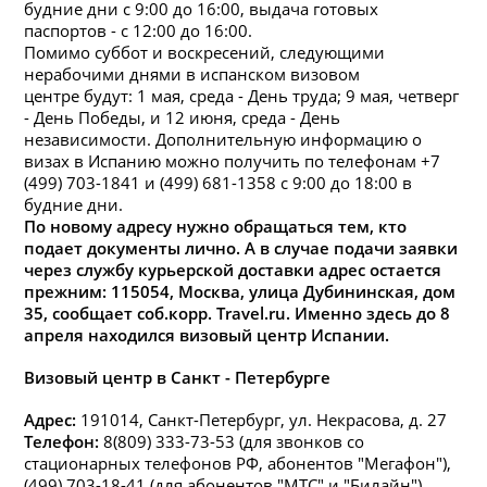
будние дни с 9:00 до 16:00, выдача готовых
паспортов - с 12:00 до 16:00.
Помимо суббот и воскресений, следующими
нерабочими днями в испанском визовом
центре будут: 1 мая, среда - День труда; 9 мая, четверг
- День Победы, и 12 июня, среда - День
независимости. Дополнительную информацию о
визах в Испанию можно получить по телефонам +7
(499) 703-1841 и (499) 681-1358 с 9:00 до 18:00 в
будние дни.
По новому адресу нужно обращаться тем, кто
подает документы лично. А в случае подачи заявки
через службу курьерской доставки адрес остается
прежним: 115054, Москва, улица Дубининская, дом
35, сообщает соб.корр. Travel.ru. Именно здесь до 8
апреля находился визовый центр Испании.
Визовый центр в Санкт - Петербурге
Адрес:
191014, Санкт-Петербург, ул. Некрасова, д. 27
Телефон:
8(809) 333-73-53 (для звонков со
стационарных телефонов РФ, абонентов "Мегафон"),
(499) 703-18-41 (для абонентов "МТС" и "Билайн").