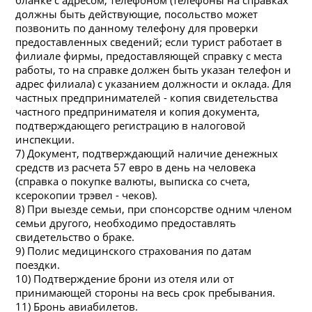
бланке с адресом, телефоном (телефоны
на
справках
должны быть действующие, посольство может
позвонить по данному телефону для проверки
предоставленных сведений; если турист работает в
филиале фирмы, предоставляющей справку с места
работы, то
на
справке должен быть указан телефон и
адрес филиала) с указанием должности и оклада. Для
частных предпринимателей - копия свидетельства
частного предпринимателя и копия документа,
подтверждающего регистрацию в
на
логовой
инспекции.
7) Документ, подтверждающий
на
личие денежных
средств из расчета 57 евро в день
на
человека
(справка о покупке валюты, выписка со счета,
ксерокопии трэвел - чеков).
8) При выезде семьи, при спонсорстве одним членом
семьи другого, необходимо предоставлять
свидетельство о браке.
9) Полис медицинского страхования по датам
поездки.
10) Подтверждение брони из отеля или от
принимающей стороны
на
весь срок пребывания.
11) Бронь авиабилетов.