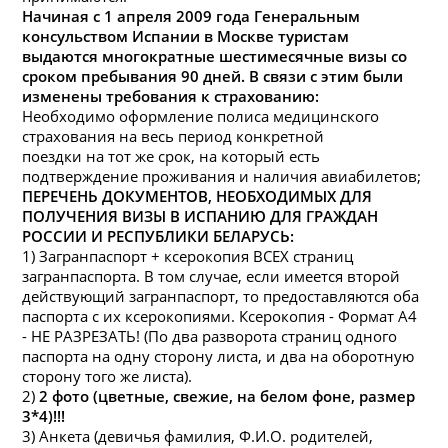
Начиная с 1 апреля 2009 года Генеральным
консульством Испании в Москве туристам
выдаются многократные шестимесячные
визы
со
сроком пребывания 90 дней. В связи с этим были
изменены требования к страхованию:
Необходимо оформление полиса медицинского
страхования
на
весь период конкретной
поездки
на
тот же срок,
на
который есть
подтверждение проживания и
на
личия авиабилетов;
ПЕРЕЧЕНЬ ДОКУМЕНТОВ, НЕОБХОДИМЫХ ДЛЯ
ПОЛУЧЕНИЯ
ВИЗЫ
В ИСПАНИЮ ДЛЯ ГРАЖДАН
РОССИИ И РЕСПУБЛИКИ БЕЛАРУСЬ:
1) Загранпаспорт + ксерокопия ВСЕХ страниц
загранпаспорта. В том случае, если имеется второй
действующий загранпаспорт, то предоставляются оба
паспорта с их ксерокопиями. Ксерокопия - Формат А4
- НЕ РАЗРЕЗАТЬ! (По два разворота страниц одного
паспорта
на
одну сторону листа, и два
на
оборотную
сторону того же листа).
2)
2 фото (цветные, свежие,
на
белом фоне, размер
3*4)!!!
3) Анкета (девичья фамилия, Ф.И.О. родителей,