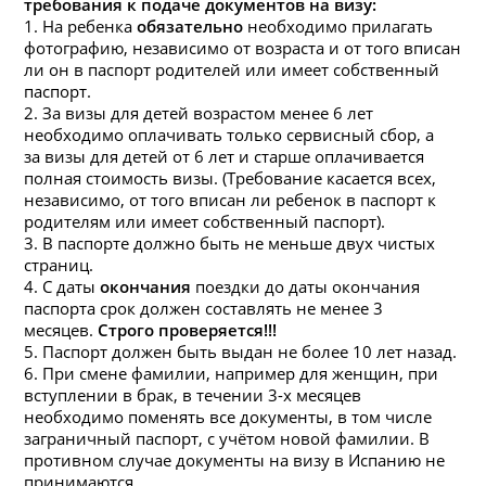
требования к подаче документов
на
визу:
1.
На
ребенка
обязательно
необходимо прилагать
фотографию, независимо от возраста и от того вписан
ли он в паспорт родителей или имеет собственный
паспорт.
2. За
визы
для детей возрастом менее 6 лет
необходимо оплачивать только сервисный сбор, а
за
визы
для детей от 6 лет и старше оплачивается
пол
на
я стоимость
визы
. (Требование касается всех,
независимо, от того вписан ли ребенок в паспорт к
родителям или имеет собственный паспорт).
3. В паспорте должно быть не меньше двух чистых
страниц.
4. С даты
окончания
поездки до даты окончания
паспорта срок должен составлять не менее 3
месяцев.
Строго проверяется!!!
5. Паспорт должен быть выдан не более 10 лет
на
зад.
6. При смене фамилии,
на
пример для женщин, при
вступлении в брак, в течении 3-х месяцев
необходимо поменять все документы, в том числе
заграничный паспорт, с учётом новой фамилии. В
противном случае документы
на
визу в Испанию не
принимаются.