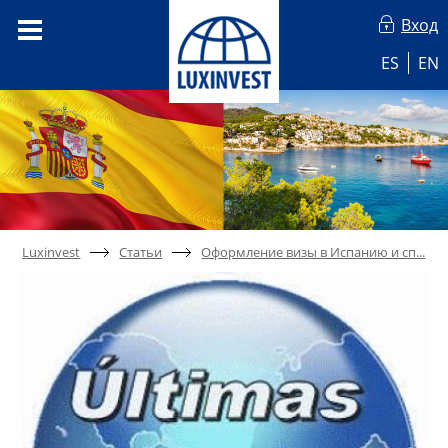
Вход
ES
EN
Luxinvest
Статьи
Оформление визы в Испанию и сп...