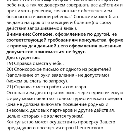
ребенка, а так же доверяем совершать все действия и
принимать решения, связанные с обеспечением
безопасности жизни ребенка." Согласие может быть
выдано
на
срок от 6 месяцев и больше (по сроку
действия запрашиваемой
визы
).
Внимание: Согласие, оформленное по другой, не
соответствующей требованиям консульства, форме
к приему для дальнейшего оформления выездных
документов приниматься не будут.
Для студентов:
19) Справка с места учебы.
20) Спонсорское письмо от одного из родителей
(заполнение от руки заявления - не допустимо)
(можем выслать по запросу).
21) Справка с места работы спонсора.
Основанием для открытия
визы
через туристическую
фирму может являться только туристическая поездка
(о
на
не долж
на
включать посещение родных и
з
на
комых, деловых партнеров и другие действия,
целью которых не является туризм).
Консульство может осуществить проверку Вашего
предыдущего посещения стран Шенгенского