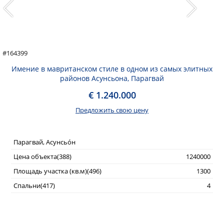
#164399
Имение в мавританском стиле в одном из самых элитных
районов Асунсьона, Парагвай
€ 1.240.000
Предложить свою цену
Парагвай, Асунсьо́н
Цена объекта(388)
1240000
Площадь участка (кв.м)(496)
1300
Спальни(417)
4