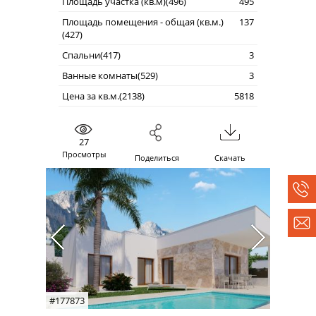
Площадь участка (кв.м)(496)
495
Площадь помещения - общая (кв.м.)
137
(427)
Спальни(417)
3
Ванные комнаты(529)
3
Цена за кв.м.(2138)
5818
27
Просмотры
Поделиться
Скачать
#177873