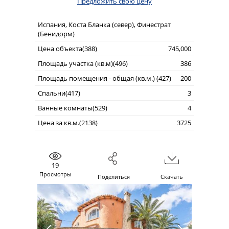
Предложить свою цену
Испания, Коста Бланка (север), Финестрат
(Бенидорм)
Цена объекта(388)
745,000
Площадь участка (кв.м)(496)
386
Площадь помещения - общая (кв.м.) (427)
200
Спальни(417)
3
Ванные комнаты(529)
4
Цена за кв.м.(2138)
3725
19
Просмотры
Поделиться
Скачать