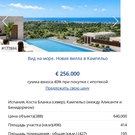
#177884
Вид на море. Новая вилла в Кампельо
€ 256.000
сумма взноса 40% при покупке с ипотекой
Предложить свою цену
Испания, Коста Бланка (север), Кампельо (между Аликанте и
Бенидормом)
Цена объекта(388)
640,000
Площадь участка (кв.м)(496)
414
Площадь помещения - общая (кв.м.) (427)
195