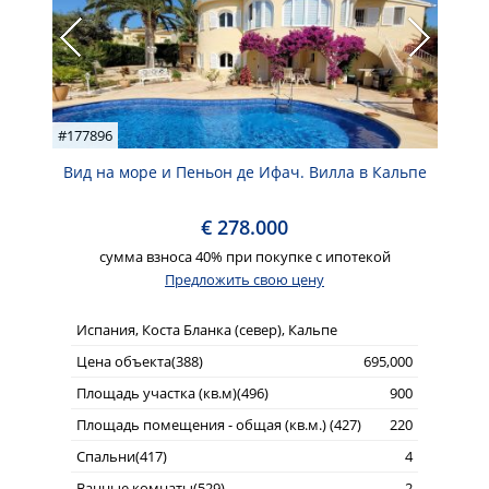
#177896
Вид на море и Пеньон де Ифач. Вилла в Кальпе
€ 278.000
сумма взноса 40% при покупке с ипотекой
Предложить свою цену
Испания, Коста Бланка (север), Кальпе
Цена объекта(388)
695,000
Площадь участка (кв.м)(496)
900
Площадь помещения - общая (кв.м.) (427)
220
Спальни(417)
4
Ванные комнаты(529)
2