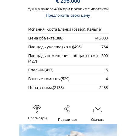
€ 298.000
сумма взноса 40% при покупке с ипотекой
Предложить свою цену
Испания, Коста Бланка (север), Кальпе
Цена объекта(388)
745,000
Площадь участка (кв.м)(496)
764
Площадь помещения - общая (кв.м.)
300
(427)
Спальни(417)
5
Ванные комнаты(529)
4
Цена за кв.м.(2138)
2483
9
Просмотры
Поделиться
Скачать