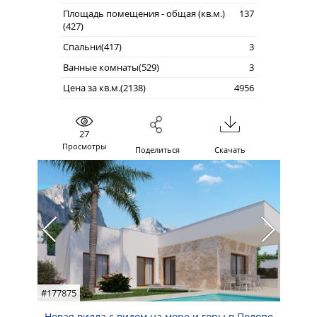
Площадь помещения - общая (кв.м.)
137
(427)
Спальни(417)
3
Ванные комнаты(529)
3
Цена за кв.м.(2138)
4956
27
Просмотры
Поделиться
Скачать
#177875
Новая вилла с видом на море и горы в Полопе