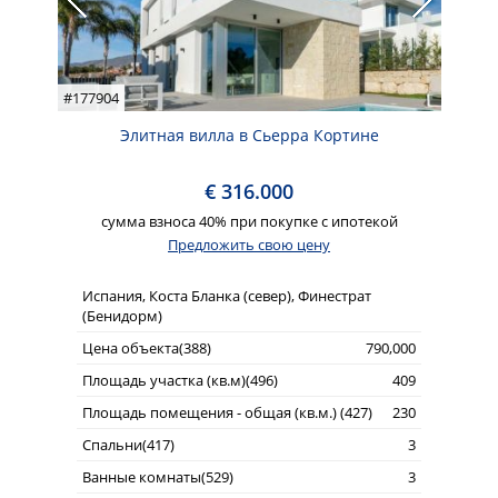
#177904
Элитная вилла в Сьерра Кортине
€ 316.000
сумма взноса 40% при покупке с ипотекой
Предложить свою цену
Испания, Коста Бланка (север), Финестрат
(Бенидорм)
Цена объекта(388)
790,000
Площадь участка (кв.м)(496)
409
Площадь помещения - общая (кв.м.) (427)
230
Спальни(417)
3
Ванные комнаты(529)
3